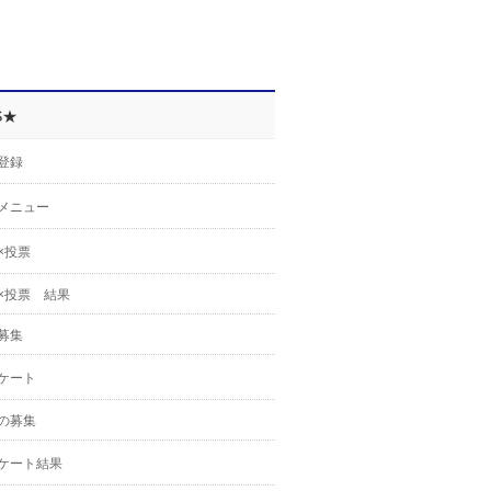
S★
登録
メニュー
×投票
×投票 結果
募集
ケート
の募集
ケート結果