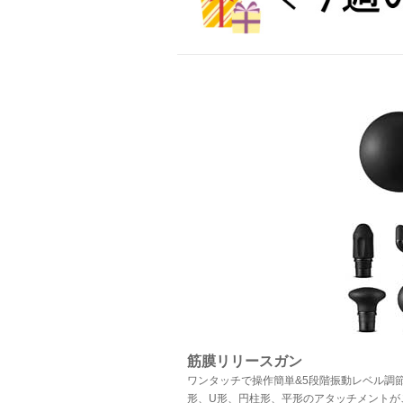
筋膜リリースガン
ワンタッチで操作簡単&5段階振動レベル調
形、U形、円柱形、平形のアタッチメントが