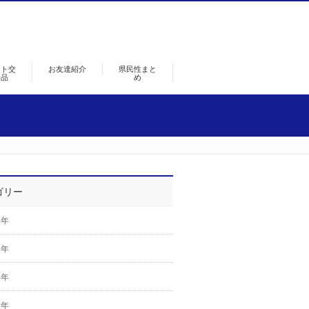
ント交
お友達紹介
県民性まと
景品
め
ゴリー
6年
5年
4年
3年