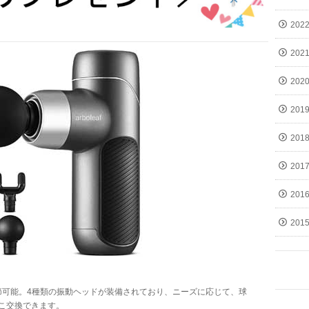
202
202
202
201
201
201
201
201
節可能。4種類の振動ヘッドが装備されており、ニーズに応じて、球
こ交換できます。