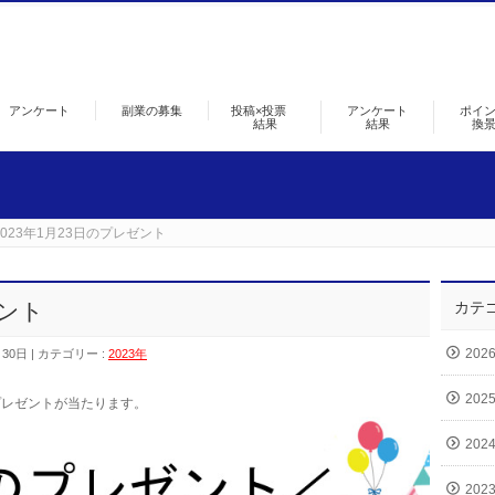
アンケート
副業の募集
投稿×投票
アンケート
ポイ
結果
結果
換
2023年1月23日のプレゼント
ゼント
カテ
202
月30日
カテゴリー :
2023年
202
プレゼントが当たります。
202
202