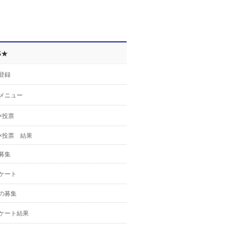
S★
登録
メニュー
×投票
×投票 結果
募集
ケート
の募集
ケート結果