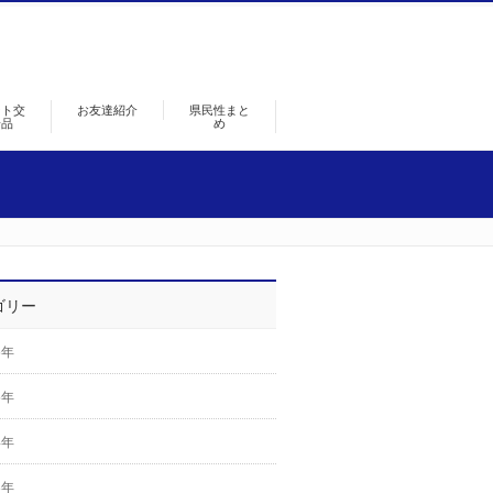
ント交
お友達紹介
県民性まと
景品
め
ゴリー
6年
5年
4年
3年