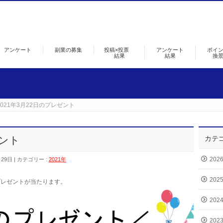
アンケート
副業の募集
投稿×投票
アンケート
ポイ
結果
結果
換
2021年3月22日のプレゼント
ゼント
カテ
202
月29日
カテゴリー :
2021年
202
プレゼントが当たります。
202
202