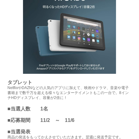
タブレット
N
etflixやDAZNなどの人気のアプリに加えて、映画やドラマ、音楽や電子
書籍まで数千万を超える様々なエンターテイメントもこの一台で
。
8イン
チHDディスプレイ、容量が2倍に！
■当選人数 1名
■応募期間 11/2 ～ 11/6
■当選発表
商品の発送をもってかえさせていただきます。翌週に発送予定です。