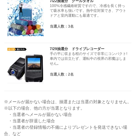
7/22抽選分 クールタオル
100%冷感繊維材質ですので、冷感を長く持っ
て吸水率も強いです。熱中症対策でき、アウト
ドアと室内運動にも最適です。
当選人数：3名
7/29抽選分 ドライブレコーダー
手の平に収まる程のサイズで非常にコンパクト!
車内では目立たず、運転中の視界の邪魔はしま
せん｡
当選人数：2名
※メールが届かない場合は、抽選または当選の対象となりません。
※以下の場合、他の方が当選となります。
・当選者へメールが届かない場合
・当選者が辞退した場合
・当選者の登録情報の不備によりプレゼントを発送できない場
合、など