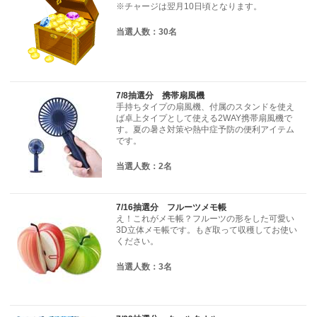
※チャージは翌月10日頃となります。
当選人数：30名
7/8抽選分 携帯扇風機
手持ちタイプの扇風機、付属のスタンドを使え
ば卓上タイプとして使える2WAY携帯扇風機で
す。夏の暑さ対策や熱中症予防の便利アイテム
です。
当選人数：2名
7/16抽選分 フルーツメモ帳
え！これがメモ帳？フルーツの形をした可愛い
3D立体メモ帳です。もぎ取って収穫してお使い
ください。
当選人数：3名