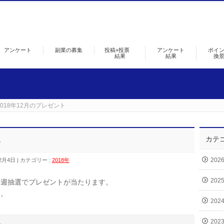
アンケート
副業の募集
投稿×投票
アンケート
ポイ
結果
結果
換
2018年12月のプレゼント
ト
カテ
202
2月4日
カテゴリー :
2018年
202
毎週抽選でプレゼントが当たります。
す。
202
202
ら