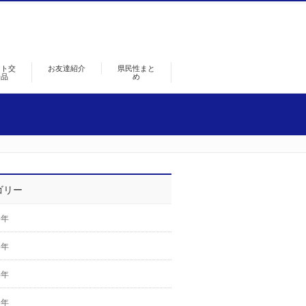
ント交
お友達紹介
県民性まと
景品
め
ゴリー
6年
5年
4年
3年