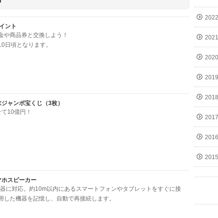
202
ポイント
金や商品券と交換しよう！
202
10日頃となります。
202
201
201
年末ジャンボ宝くじ（3枚）
て10億円！
201
201
201
スマホスピーカー
oth機器に対応。約10m以内にあるスマートフォンやタブレットをすぐに接
用した機器を記憶し、自動で再接続します。