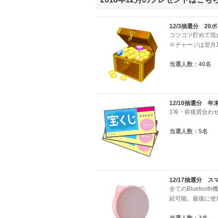
12/3抽選分 20
コツコツ貯めて現
※チャージは翌月
当選人数：40名
12/10抽選分 
1等・前後賞合わせ
当選人数：5名
12/17抽選分 
全てのBlueto
続可能。最後に使