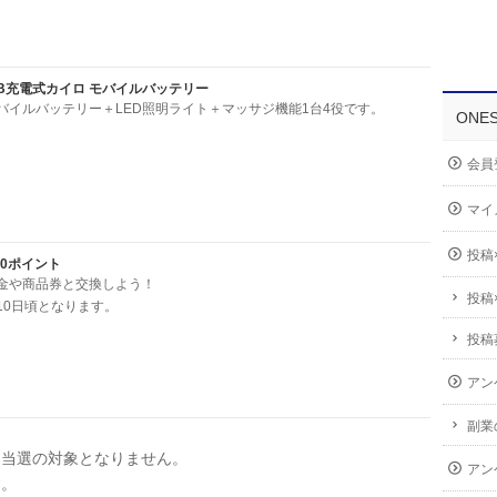
USB充電式カイロ モバイルバッテリー
バイルバッテリー＋LED照明ライト＋マッサジ機能1台4役です。
ONE
会員
マイ
投稿
000ポイント
金や商品券と交換しよう！
投稿
10日頃となります。
投稿
アン
副業
は当選の対象となりません。
アン
す。