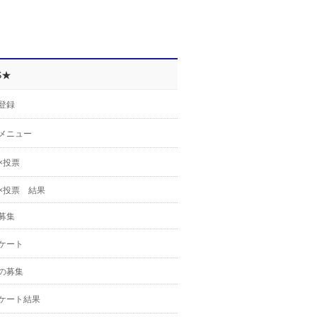
S★
登録
メニュー
×投票
×投票 結果
募集
ケート
の募集
ケート結果