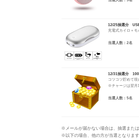
当選人数：3名
12/25抽選分 
充電式カイロ＋モ
当選人数：2名
12/31抽選分 1
コツコツ貯めて現
※チャージは翌月
当選人数：5名
※メールが届かない場合は、抽選また
※以下の場合、他の方が当選となりま