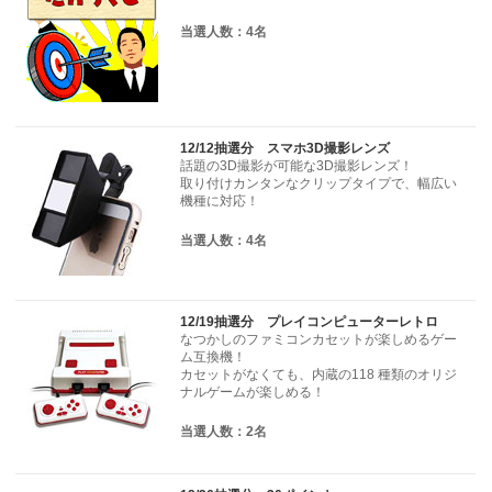
当選人数：4名
12/12抽選分 スマホ3D撮影レンズ
話題の3D撮影が可能な3D撮影レンズ！
取り付けカンタンなクリップタイプで、幅広い
機種に対応！
当選人数：4名
12/19抽選分 プレイコンピューターレトロ
なつかしのファミコンカセットが楽しめるゲー
ム互換機！
カセットがなくても、内蔵の
118 種類のオリジ
ナルゲームが楽しめる！
当選人数：2名