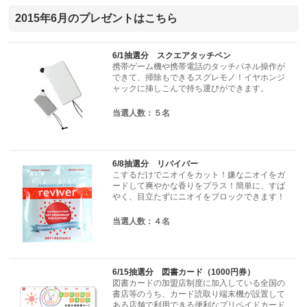
2015年6月のプレゼントはこちら
6/1抽選分 スクエアタッチペン
携帯ゲーム機や携帯電話のタッチパネル操作が
できて、掃除もできるスグレモノ！イヤホンジ
ャックに挿しこんで持ち運びができます。
当選人数：５名
6/8抽選分 リバイバー
こするだけでニオイをカット！嫌なニオイをガ
ードして爽やかな香りをプラス！簡単に、すば
やく、目立たずにニオイをブロックできます！
当選人数：４名
6/15抽選分 図書カード（1000円券）
図書カードの加盟店制度に加入している全国の
書店等のうち、カード読取り端末機が設置して
ある店舗で利用できる便利なプリペイドカード