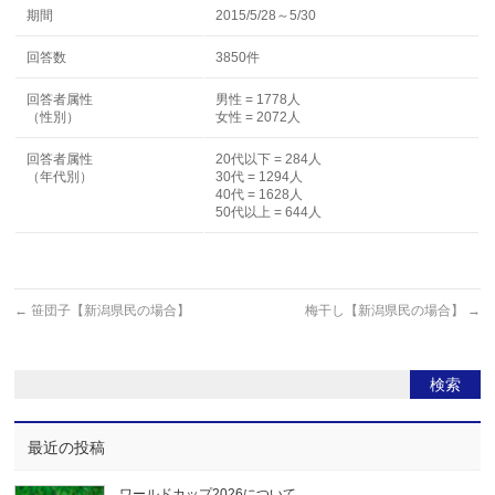
期間
2015/5/28～5/30
回答数
3850件
回答者属性
男性 = 1778人
（性別）
女性 = 2072人
回答者属性
20代以下 = 284人
（年代別）
30代 = 1294人
40代 = 1628人
50代以上 = 644人
←
笹団子【新潟県民の場合】
梅干し【新潟県民の場合】
→
最近の投稿
ワールドカップ2026について