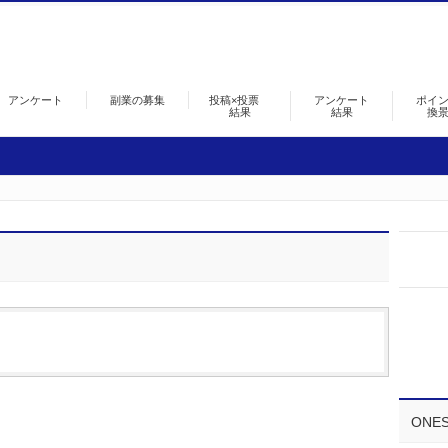
アンケート
副業の募集
投稿×投票
アンケート
ポイ
結果
結果
換
ONE