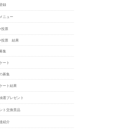
登録
メニュー
×投票
×投票 結果
募集
ケート
の募集
ケート結果
抽選プレゼント
ント交換景品
達紹介