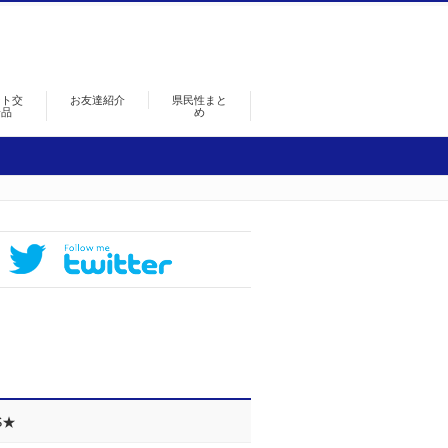
ント交
お友達紹介
県民性まと
景品
め
S★