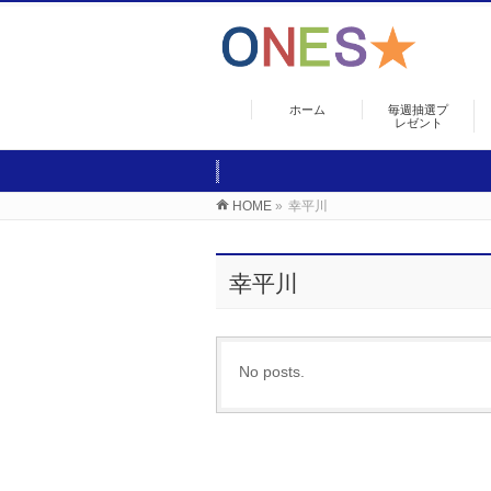
ホーム
毎週抽選プ
レゼント
HOME
»
幸平川
幸平川
No posts.