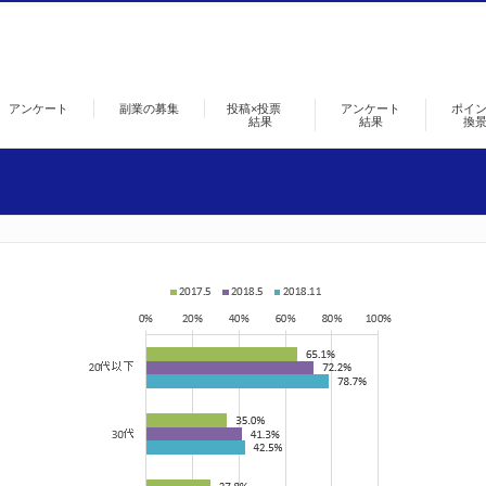
アンケート
副業の募集
投稿×投票
アンケート
ポイ
結果
結果
換